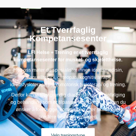
Et Tverrfaglig
Kompetansesenter
LFI Helse + Trening er et tverrfaglig
kompetansesenter for muskel- og skjeletthelse.
Hos oss møter du spesialister innen idrettsmedisin,
manuellterapi, osteopati, kognitiv terapi,
idrettsfysioterapi, psykomotorisk fysioterapi og trening.
Derfor kan vi tilby grundig diagnostikk, tett oppfølging
og behandling som er tilpasset dine behov – enten du
ønsker å forebygge, komme deg etter skade eller
prestere bedre i hverdagen.
Velg treningstype