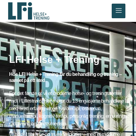
LFI Helse + Trening
Hos LFI Helse + Trening får du behandling og trening –
samlet på ett sted.
For det første er vi et moderne helse- og treningssenter
midt i Lillestrøm. Her møter du 13 engasjerte
behandlere
med bred erfaring innen
fysioterapi
,
osteopati
,
manuellterapi
,
kognitiv terapi
,
personlig trening
,
ernærings
rådgivning
og
idrettsmedisin
.
Vi holder til i
lyse og trivelige lokaler
– med et moderne