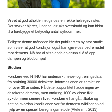
Vi vet at god utholdenhet gir oss en rekke helsegevinster.
Det styrker hjertet, lungene, gir økt overskudd og kan bidra
til å forebygge et betydelig antall sykdommer.
Tidligere denne måneden ble det publisert en ny stor studie
som viser at god kondisjon også kan gjøre oss bedre rustet
mot demens. Nå har vi altså enda en grunn til å få opp
dampen og blodpumpa!
Studien
Forskere ved NTNU har undersøkt helse- og treningsdata
fra omkring 30000 deltakere. Informasjonen er samlet inn
for over 30 år siden. På dette tidspunktet hadde ingen av
deltakerne demens, men omkring 1000 av disse fikk
sykdommen senere i livet. Forskerne har gått tilbake og
sett på hvordan kondisjonen var før demensutviklingen ved
hjelp av en spesiell beregningsmetode (Atefe mfl. 2019).