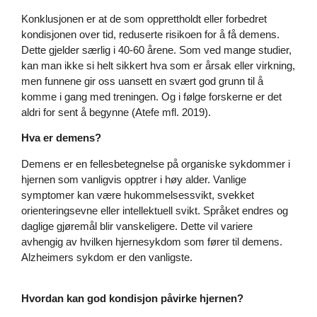
Konklusjonen er at de som opprettholdt eller forbedret
kondisjonen over tid, reduserte risikoen for å få demens.
Dette gjelder særlig i 40-60 årene. Som ved mange studier,
kan man ikke si helt sikkert hva som er årsak eller virkning,
men funnene gir oss uansett en svært god grunn til å
komme i gang med treningen. Og i følge forskerne er det
aldri for sent å begynne (Atefe mfl. 2019).
Hva er demens?
Demens er en fellesbetegnelse på organiske sykdommer i
hjernen som vanligvis opptrer i høy alder. Vanlige
symptomer kan være hukommelsessvikt, svekket
orienteringsevne eller intellektuell svikt. Språket endres og
daglige gjøremål blir vanskeligere. Dette vil variere
avhengig av hvilken hjernesykdom som fører til demens.
Alzheimers sykdom er den vanligste.
Hvordan kan god kondisjon påvirke hjernen?