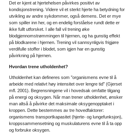
Det er kjent at hjertehelsen påvirkes positivt av
kondisjonstrening. Videre vil et sterkt hjerte ha betydning for
utvikling av andre sykdommer, også demens. Det er mye
som spiller inn her, og en endelig forståelse rundt dette er
ikke fullt utforsket. I alle fall vil trening øke
blodgjennomstrømmingen til hjernen, og ha gunstig effekt
på blodkarene i hjernen. Trening vil sannsynligvis frigjøre
verdifulle stoffer i blodet, som igjen har en gunstig
påvirkning på hjernen.
Hvordan trene utholdenhet?
Utholdenhet kan defineres som ”organismens evne til å
arbeide med relativt høy intensitet over lengre tid” (Gjerset
mfl. 2001). Begrensningene vil i hovedsak omfatte tilgang
på energi og oksygen. Når man trener utholdenhet, ønsker
man altså å påvirke det maksimale oksygenopptaket i
kroppen. Dette bestemmes av tre hovedfaktorer:
organismens transportkapasitet (hjerte- og lungefunksjon),
kroppssammensetning og muskulaturens evne til å ta opp
og forbruke oksygen.