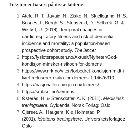
Teksten er basert på disse kildene:
Atefe, R. T., Javaid, N., Zisko, N., Skjellegrind, H. S.,
Bosnes, I., Bergh, S., Stensvold, D., Selbæk, G. &
Wisløff, U. (2019). Temporal changes in
cardiorespiratory fitness and risk of dementia
incidence and mortality: a population-based
prospective cohort study.
The lancet
https://fysioterapeuten.no/Aktuelt/Nyheter/God-
kondisjon-minsker-risikoen-for-demens
https://www.nrk.no/viten/forbedret-kondisjon-midt-i-
livet-reduserer-risiko-for-demens-1.14676310
https://nasjonalforeningen.no/demens/
https://sml.snl.no/demens
Østerås, H. & Stensdotter, A. K. (2011).
Medisinsk
treningslære
. Gyldendal Norsk Forlag: Oslo
Gjerset, A., Haugem, K & Holmstad, P.
(2001).
Idrettens treningslære
. Universitetsforlaget:
Oslo