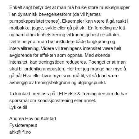
Enkelt sagt betyr det at man må bruke store muskelgrupper
i en dynamisk bevegelsesform (da vil hjertets
pumpekapasistet trenes). Eksempler kan være å gå raskt i
motbakke, jogge, sykle eller gå på ski. En fordeling av lett
og hard utholdenhetstrening vil kunne gi best resultater.
Dette betyr at man bør inkludere både langkjøring og
intervalltrening. Videre vil treningens intensitet være helt
avgjørende for effekten som oppnås. Med økende
intensitet, kan treningstiden reduseres. Poenget er at man
skal bli ordentlig andpusten. Her tror jeg mange har mye å
gå på! Hva eller hvor mye som må til, vil så klart være
avhengig av treningsbakgrunn og utgangspunkt.
Ta kontakt med oss på
LFI Helse & Trening
dersom du har
spørsmål om kondisjonstrening eller annet.
Lykke til!
Andrea Hovind Kolstad
Fysioterapeut
ahk@lfi.no