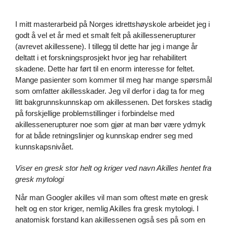
I mitt masterarbeid på Norges idrettshøyskole arbeidet jeg i
godt å vel et år med et smalt felt på akillessenerupturer
(avrevet akillessene). I tillegg til dette har jeg i mange år
deltatt i et forskningsprosjekt hvor jeg har rehabilitert
skadene. Dette har ført til en enorm interesse for feltet.
Mange pasienter som kommer til meg har mange spørsmål
som omfatter akillesskader. Jeg vil derfor i dag ta for meg
litt bakgrunnskunnskap om akillessenen. Det forskes stadig
på forskjellige problemstillinger i forbindelse med
akillessenerupturer noe som gjør at man bør være ydmyk
for at både retningslinjer og kunnskap endrer seg med
kunnskapsnivået.
Viser en gresk stor helt og kriger ved navn Akilles hentet fra
gresk mytologi
Når man Googler akilles vil man som oftest møte en gresk
helt og en stor kriger, nemlig Akilles fra gresk mytologi. I
anatomisk forstand kan akillessenen også ses på som en