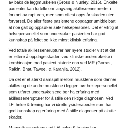
av bakside leggmuskelen (Gross & Nunley, 2016). Enkelte
pasienter kan fortelle om langvarig akillessenesmerter i
forkant av rupturen, men som oftest oppstår skaden uten
forvarsel. De aller fleste pasientene oppdager umiddelbart
at noe galt og oppsøker selv helsepersonell. Det er viktig at
helsepersonellet som undersøker pasienten har god
kunnskap på feltet og ikke minst klinisk erfaring.
Ved totale akillessenerupturer har nyere studier vist at det
er lettere å oppdage skaden ved kliniske undersøkelse i
kombinasjon med pasient historie enn ved MR (Garras,
Raikin, Bhat, Taweel, & Karanjia, 2012).
Da det er et sterkt samspill mellom musklene som danner
akilles og de andre musklene i leggen bør helsepersonellet
som utfører undersøkelsene bør ha erfaring med
akillessenerupturer for å stille den riktige diagnosen. Ved
LFI helse & trening har vi idrettsfysioterapeuter som har
god kunnskap og erfaring med å stille diagnoser på akutte
skader.
Manuellterapeutene ved LFI helse & trening har