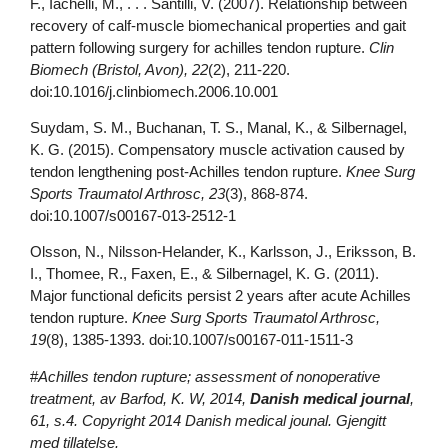
F., Iachelli, M., . . . Santilli, V. (2007). Relationship between
recovery of calf-muscle biomechanical properties and gait
pattern following surgery for achilles tendon rupture.
Clin
Biomech (Bristol, Avon), 22
(2), 211-220.
doi:10.1016/j.clinbiomech.2006.10.001
Suydam, S. M., Buchanan, T. S., Manal, K., & Silbernagel,
K. G. (2015). Compensatory muscle activation caused by
tendon lengthening post-Achilles tendon rupture.
Knee Surg
Sports Traumatol Arthrosc, 23
(3), 868-874.
doi:10.1007/s00167-013-2512-1
Olsson, N., Nilsson-Helander, K., Karlsson, J., Eriksson, B.
I., Thomee, R., Faxen, E., & Silbernagel, K. G. (2011).
Major functional deficits persist 2 years after acute Achilles
tendon rupture.
Knee Surg Sports Traumatol Arthrosc,
19
(8), 1385-1393. doi:10.1007/s00167-011-1511-3
#
Achilles tendon rupture; assessment of nonoperative
treatment, av Barfod, K. W, 2014,
Danish medical journal
,
61, s.4. C
opyright 2014 Danish medical jounal. Gjengitt
med tillatelse.