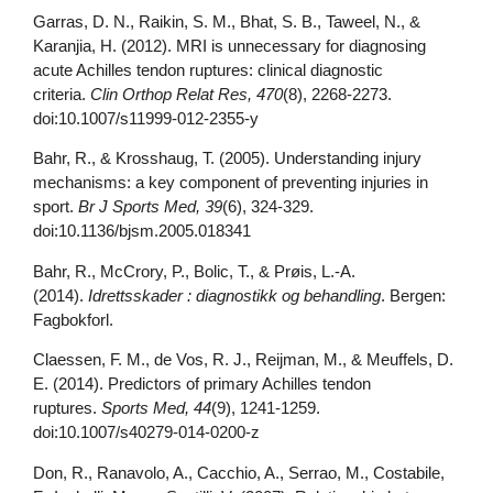
Garras, D. N., Raikin, S. M., Bhat, S. B., Taweel, N., &
Karanjia, H. (2012). MRI is unnecessary for diagnosing
acute Achilles tendon ruptures: clinical diagnostic
criteria.
Clin Orthop Relat Res, 470
(8), 2268-2273.
doi:10.1007/s11999-012-2355-y
Bahr, R., & Krosshaug, T. (2005). Understanding injury
mechanisms: a key component of preventing injuries in
sport.
Br J Sports Med, 39
(6), 324-329.
doi:10.1136/bjsm.2005.018341
Bahr, R., McCrory, P., Bolic, T., & Prøis, L.-A.
(2014).
Idrettsskader : diagnostikk og behandling
. Bergen:
Fagbokforl.
Claessen, F. M., de Vos, R. J., Reijman, M., & Meuffels, D.
E. (2014). Predictors of primary Achilles tendon
ruptures.
Sports Med, 44
(9), 1241-1259.
doi:10.1007/s40279-014-0200-z
Don, R., Ranavolo, A., Cacchio, A., Serrao, M., Costabile,