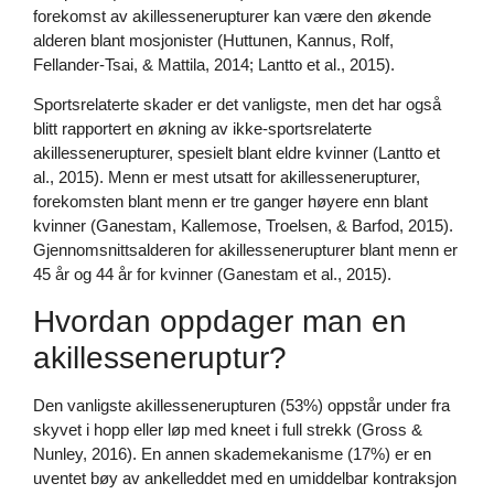
forekomst av akillessenerupturer kan være den økende
alderen blant mosjonister (Huttunen, Kannus, Rolf,
Fellander-Tsai, & Mattila, 2014; Lantto et al., 2015).
Sportsrelaterte skader er det vanligste, men det har også
blitt rapportert en økning av ikke-sportsrelaterte
akillessenerupturer, spesielt blant eldre kvinner (Lantto et
al., 2015). Menn er mest utsatt for akillessenerupturer,
forekomsten blant menn er tre ganger høyere enn blant
kvinner (Ganestam, Kallemose, Troelsen, & Barfod, 2015).
Gjennomsnittsalderen for akillessenerupturer blant menn er
45 år og 44 år for kvinner (Ganestam et al., 2015).
Hvordan oppdager man en
akillesseneruptur?
Den vanligste akillessenerupturen (53%) oppstår under fra
skyvet i hopp eller løp med kneet i full strekk (Gross &
Nunley, 2016). En annen skademekanisme (17%) er en
uventet bøy av ankelleddet med en umiddelbar kontraksjon