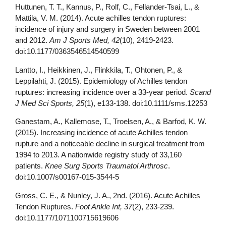
Huttunen, T. T., Kannus, P., Rolf, C., Fellander-Tsai, L., &
Mattila, V. M. (2014). Acute achilles tendon ruptures:
incidence of injury and surgery in Sweden between 2001
and 2012.
Am J Sports Med, 42
(10), 2419-2423.
doi:10.1177/0363546514540599
Lantto, I., Heikkinen, J., Flinkkila, T., Ohtonen, P., &
Leppilahti, J. (2015). Epidemiology of Achilles tendon
ruptures: increasing incidence over a 33-year period.
Scand
J Med Sci Sports, 25
(1), e133-138. doi:10.1111/sms.12253
Ganestam, A., Kallemose, T., Troelsen, A., & Barfod, K. W.
(2015). Increasing incidence of acute Achilles tendon
rupture and a noticeable decline in surgical treatment from
1994 to 2013. A nationwide registry study of 33,160
patients.
Knee Surg Sports Traumatol Arthrosc
.
doi:10.1007/s00167-015-3544-5
Gross, C. E., & Nunley, J. A., 2nd. (2016). Acute Achilles
Tendon Ruptures.
Foot Ankle Int, 37
(2), 233-239.
doi:10.1177/1071100715619606