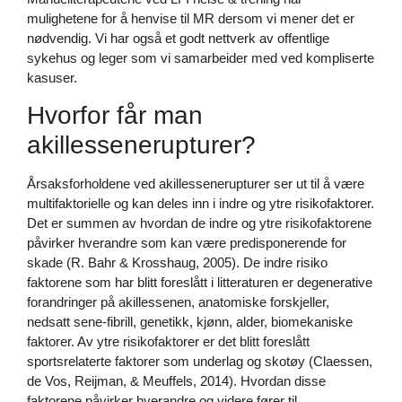
mulighetene for å henvise til MR dersom vi mener det er
nødvendig. Vi har også et godt nettverk av offentlige
sykehus og leger som vi samarbeider med ved kompliserte
kasuser.
Hvorfor får man
akillessenerupturer?
Årsaksforholdene ved akillessenerupturer ser ut til å være
multifaktorielle og kan deles inn i indre og ytre risikofaktorer.
Det er summen av hvordan de indre og ytre risikofaktorene
påvirker hverandre som kan være predisponerende for
skade (R. Bahr & Krosshaug, 2005). De indre risiko
faktorene som har blitt foreslått i litteraturen er degenerative
forandringer på akillessenen, anatomiske forskjeller,
nedsatt sene-fibrill, genetikk, kjønn, alder, biomekaniske
faktorer. Av ytre risikofaktorer er det blitt foreslått
sportsrelaterte faktorer som underlag og skotøy (Claessen,
de Vos, Reijman, & Meuffels, 2014). Hvordan disse
faktorene påvirker hverandre og videre fører til