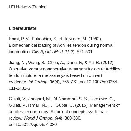
LFI Helse & Trening
Litteraturliste
Komi, P. V., Fukashiro, S., & Jarvinen, M. (1992).
Biomechanical loading of Achilles tendon during normal
locomotion.
Clin Sports Med, 11
(3), 521-531.
Jiang, N., Wang, B., Chen, A., Dong, F., & Yu, B. (2012).
Operative versus nonoperative treatment for acute Achilles
tendon rupture: a meta-analysis based on current
evidence.
Int Orthop, 36
(4), 765-773. doi:10.1007/s00264-
011-1431-3
Gulati, V., Jaggard, M., Al-Nammari, S. S., Uzoigwe, C.,
Gulati, P., Ismail, N., . . . Gupte, C. (2015). Management of
achilles tendon injury: A current concepts systematic
review.
World J Orthop, 6
(4), 380-386.
doi:10.5312/wjo.v6.i4.380