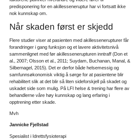
predisponering for en akillesseneruptur har vi fortsatt ikke
nok kunnskap om.
Når skaden først er skjedd
Flere studier viser at pasienten med akillessenerupturer får
forandringer i gang funksjon og et lavere aktivitetsnivå
sammenlignet med før akillessenerupturen inntraff (Don et
al., 2007; Olsson et al., 2011; Suydam, Buchanan, Manal, &
Silbernagel, 2015). Det er derfor både helsemessig og
samfunnsøkonomisk viktig å sørge for at pasientene blir
rehabilitert slik at det blir så liten sideforskjell på skadet og
uskadet side som mulig. På LFI helse & trening har flere av
behandlerne våre høy kunnskap og lang erfaring i
opptrening etter skade.
Mvh
Jannicke Fjellstad
Spesialist i Idrettsfysioterapi