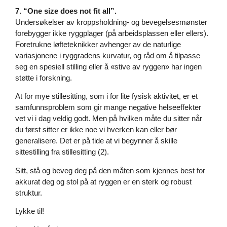
7. “One size does not fit all”.
Undersøkelser av kroppsholdning- og bevegelsesmønster
forebygger ikke ryggplager (på arbeidsplassen eller ellers).
Foretrukne løfteteknikker avhenger av de naturlige
variasjonene i ryggradens kurvatur, og råd om å tilpasse
seg en spesiell stilling eller å «stive av ryggen» har ingen
støtte i forskning.
At for mye stillesitting, som i for lite fysisk aktivitet, er et
samfunnsproblem som gir mange negative helseeffekter
vet vi i dag veldig godt. Men på hvilken måte du sitter når
du først sitter er ikke noe vi hverken kan eller bør
generalisere. Det er på tide at vi begynner å skille
sittestilling fra stillesitting (2).
Sitt, stå og beveg deg på den måten som kjennes best for
akkurat deg og stol på at ryggen er en sterk og robust
struktur.
Lykke til!