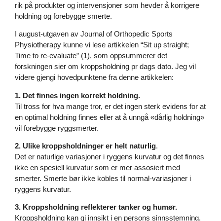
rik på produkter og intervensjoner som hevder å korrigere
holdning og forebygge smerte.
I august-utgaven av Journal of Orthopedic Sports
Physiotherapy kunne vi lese artikkelen “Sit up straight;
Time to re-evaluate” (1), som oppsummerer det
forskningen sier om kroppsholdning pr dags dato. Jeg vil
videre gjengi hovedpunktene fra denne artikkelen:
1.
Det finnes ingen korrekt holdning.
Til tross for hva mange tror, er det ingen sterk evidens for at
en optimal holdning finnes eller at å unngå «dårlig holdning»
vil forebygge ryggsmerter.
2. Ulike kroppsholdninger er helt naturlig
.
Det er naturlige variasjoner i ryggens kurvatur og det finnes
ikke en spesiell kurvatur som er mer assosiert med
smerter. Smerte bør ikke kobles til normal-variasjoner i
ryggens kurvatur.
3. Kroppsholdning reflekterer tanker og humør.
Kroppsholdning kan gi innsikt i en persons sinnsstemning,