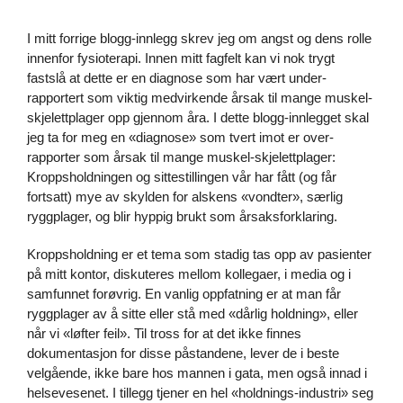
I mitt
forrige blogg-innlegg
skrev jeg om angst og dens rolle
innenfor fysioterapi. Innen mitt fagfelt kan vi nok trygt
fastslå at dette er en diagnose som har vært under-
rapportert som viktig medvirkende årsak til mange muskel-
skjelettplager opp gjennom åra. I dette blogg-innlegget skal
jeg ta for meg en «diagnose» som tvert imot er over-
rapporter som årsak til mange muskel-skjelettplager:
Kroppsholdningen og sittestillingen vår har fått (og får
fortsatt) mye av skylden for alskens «vondter», særlig
ryggplager, og blir hyppig brukt som årsaksforklaring.
Kroppsholdning er et tema som stadig tas opp av pasienter
på mitt kontor, diskuteres mellom kollegaer, i media og i
samfunnet forøvrig. En vanlig oppfatning er at man får
ryggplager av å sitte eller stå med «dårlig holdning», eller
når vi «løfter feil». Til tross for at det ikke finnes
dokumentasjon for disse påstandene, lever de i beste
velgående, ikke bare hos mannen i gata, men også innad i
helsevesenet. I tillegg tjener en hel «holdnings-industri» seg