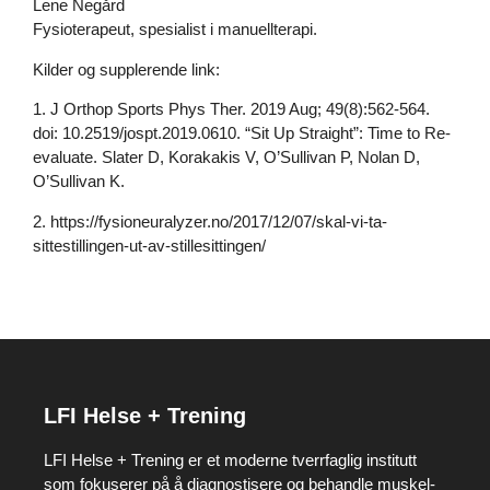
Lene Negård
Fysioterapeut, spesialist i manuellterapi.
Kilder og supplerende link:
1. J Orthop Sports Phys Ther. 2019 Aug; 49(8):562-564.
doi: 10.2519/jospt.2019.0610. “Sit Up Straight”: Time to Re-
evaluate. Slater D, Korakakis V, O’Sullivan P, Nolan D,
O’Sullivan K.
2.
https://fysioneuralyzer.no/2017/12/07/skal-vi-ta-
sittestillingen-ut-av-stillesittingen/
LFI Helse + Trening
LFI Helse + Trening er et moderne tverrfaglig institutt
som fokuserer på å diagnostisere og behandle muskel-