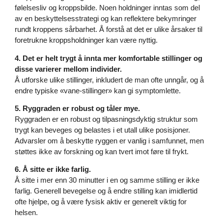
følelsesliv og kroppsbilde. Noen holdninger inntas som del
av en beskyttelsesstrategi og kan reflektere bekymringer
rundt kroppens sårbarhet. Å forstå at det er ulike årsaker til
foretrukne kroppsholdninger kan være nyttig.
4. Det er helt trygt å innta mer komfortable stillinger og
disse varierer mellom individer.
Å utforske ulike stillinger, inkludert de man ofte unngår, og å
endre typiske «vane-stillinger» kan gi symptomlette.
5. Ryggraden er robust og tåler mye.
Ryggraden er en robust og tilpasningsdyktig struktur som
trygt kan beveges og belastes i et utall ulike posisjoner.
Advarsler om å beskytte ryggen er vanlig i samfunnet, men
støttes ikke av forskning og kan tvert imot føre til frykt.
6. Å sitte er ikke farlig.
Å sitte i mer enn 30 minutter i en og samme stilling er ikke
farlig. Generell bevegelse og å endre stilling kan imidlertid
ofte hjelpe, og å være fysisk aktiv er generelt viktig for
helsen.