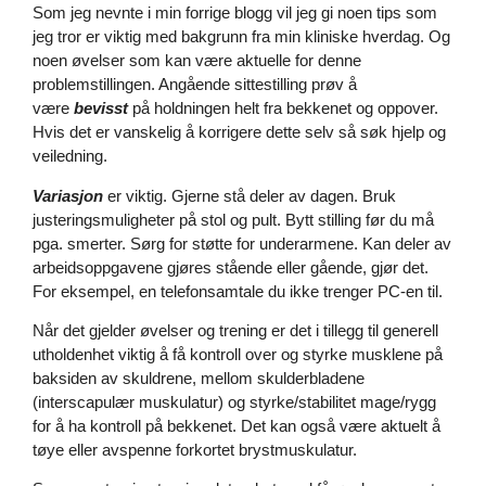
Som jeg nevnte i min forrige blogg vil jeg gi noen tips som
jeg tror er viktig med bakgrunn fra min kliniske hverdag. Og
noen øvelser som kan være aktuelle for denne
problemstillingen. Angående sittestilling prøv å
være
bevisst
på holdningen helt fra bekkenet og oppover.
Hvis det er vanskelig å korrigere dette selv så søk hjelp og
veiledning.
Variasjon
er viktig. Gjerne stå deler av dagen. Bruk
justeringsmuligheter på stol og pult. Bytt stilling før du må
pga. smerter. Sørg for støtte for underarmene. Kan deler av
arbeidsoppgavene gjøres stående eller gående, gjør det.
For eksempel, en telefonsamtale du ikke trenger PC-en til.
Når det gjelder øvelser og trening er det i tillegg til generell
utholdenhet viktig å få kontroll over og styrke musklene på
baksiden av skuldrene, mellom skulderbladene
(interscapulær muskulatur) og styrke/stabilitet mage/rygg
for å ha kontroll på bekkenet. Det kan også være aktuelt å
tøye eller avspenne forkortet brystmuskulatur.