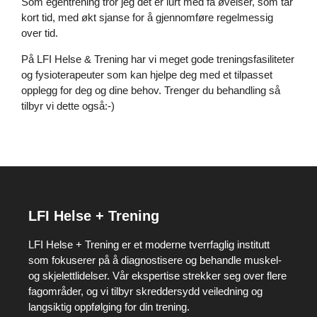
Som egentrening tror jeg det er lurt med få øvelser, som tar
kort tid, med økt sjanse for å gjennomføre regelmessig
over tid.
På
LFI Helse & Trening
har vi meget gode treningsfasiliteter
og
fysioterapeuter
som kan hjelpe deg med et tilpasset
opplegg for deg og dine behov. Trenger du behandling så
tilbyr vi dette også:-)
LFI Helse + Trening
LFI Helse + Trening er et moderne tverrfaglig institutt
som fokuserer på å diagnostisere og behandle muskel-
og skjelettlidelser. Vår ekspertise strekker seg over flere
fagområder, og vi tilbyr skreddersydd veiledning og
langsiktig oppfølging for din trening.