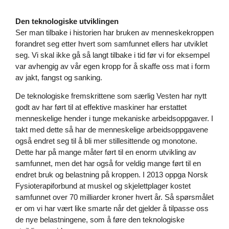
Den teknologiske utviklingen
Ser man tilbake i historien har bruken av menneskekroppen
forandret seg etter hvert som samfunnet ellers har utviklet
seg. Vi skal ikke gå så langt tilbake i tid før vi for eksempel
var avhengig av vår egen kropp for å skaffe oss mat i form
av jakt, fangst og sanking.
De teknologiske fremskrittene som særlig Vesten har nytt
godt av har ført til at effektive maskiner har erstattet
menneskelige hender i tunge mekaniske arbeidsoppgaver. I
takt med dette så har de menneskelige arbeidsoppgavene
også endret seg til å bli mer stillesittende og monotone.
Dette har på mange måter ført til en enorm utvikling av
samfunnet, men det har også for veldig mange ført til en
endret bruk og belastning på kroppen. I 2013 oppga Norsk
Fysioterapiforbund at muskel og skjelettplager kostet
samfunnet over 70 milliarder kroner hvert år. Så spørsmålet
er om vi har vært like smarte når det gjelder å tilpasse oss
de nye belastningene, som å føre den teknologiske