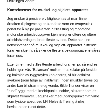
utviklingen videre.
Konsekvenser for muskel- og skjelett- apparatet
Jeg ønsker å presisere viktigheten av at man finner
årsaken til plagene og bruker dette som en terapeutisk
portal for å hjelpe pasienten. Stillesitting og monotone
motoriske arbeidsoppgaver kjennetegner oftere og oftere
arbeidshverdagen for de fleste av oss. Dette har sine
konsekvenser på muskel- og skjelett- apparatet. Sittende
foran en skjerm, så skjer de fleste arbeidsoppgavene våres
foran oss.
Etter timer med stillesittende arbeid foran en pc så endres
holdningen vår. “Balansen” mellom muskulatur på forside
og bakside av ryggsøylen kan endres, vi blir definitivt
svakere (som følge av inaktivitet), noen muskler tøyes og
andre kan bli stramme og vonde. Bilde 1 under viser en
“rund” rygg, med et knekkpunkt i nakke, skuldrer som er
skjøvet fremover. Jeg ønsker med utgangspunkt mitt virke
som
fysioterapeut
ved
LFI Helse & Trening
å øke
bevisstheten rundt dette.