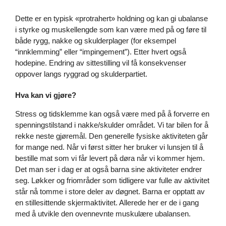
Dette er en typisk «protrahert» holdning og kan gi ubalanse
i styrke og muskellengde som kan være med på og føre til
både rygg, nakke og skulderplager (for eksempel
“innklemming” eller “impingement”). Etter hvert også
hodepine. Endring av sittestilling vil få konsekvenser
oppover langs ryggrad og skulderpartiet.
Hva kan vi gjøre?
Stress og tidsklemme kan også være med på å forverre en
spenningstilstand i nakke/skulder området. Vi tar bilen for å
rekke neste gjøremål. Den generelle fysiske aktiviteten går
for mange ned. Når vi først sitter her bruker vi lunsjen til å
bestille mat som vi får levert på døra når vi kommer hjem.
Det man ser i dag er at også barna sine aktiviteter endrer
seg. Løkker og friområder som tidligere var fulle av aktivitet
står nå tomme i store deler av døgnet. Barna er opptatt av
en stillesittende skjermaktivitet. Allerede her er de i gang
med å utvikle den ovennevnte muskulære ubalansen.