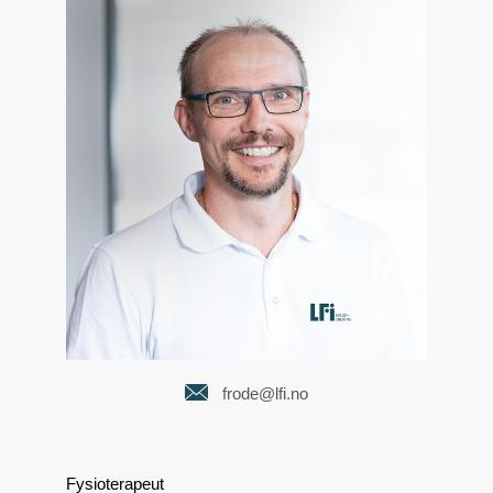
frode@lfi.no
Fysioterapeut